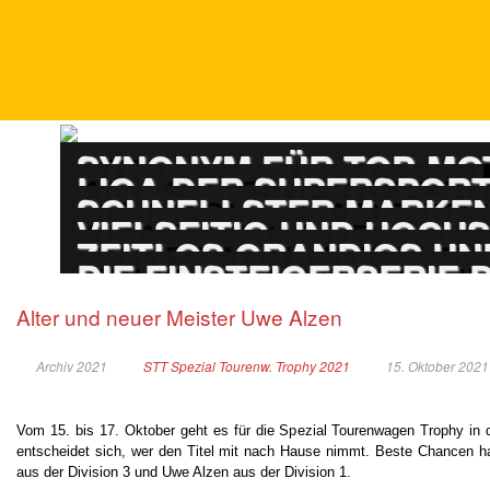
DTM
SYNONYM FÜR TOP-M
ADAC GT MASTERS
LIGA DER SUPERSPOR
PORSCHE CARRERA
SCHNELLSTER MARKEN
ADAC GT4 GERMAN
VIELSEITIG UND HOCH
TOURENWAGEN LE
ZEITLOS GRANDIOS UN
TOURENWAGEN JUN
DIE EINSTEIGERSERIE
Alter und neuer Meister Uwe Alzen
Archiv 2021
STT Spezial Tourenw. Trophy 2021
15. Oktober 2021
Vom 15. bis 17. Oktober geht es für die Spezial Tourenwagen Trophy in 
entscheidet sich, wer den Titel mit nach Hause nimmt. Beste Chancen ha
aus der Division 3 und Uwe Alzen aus der Division 1.