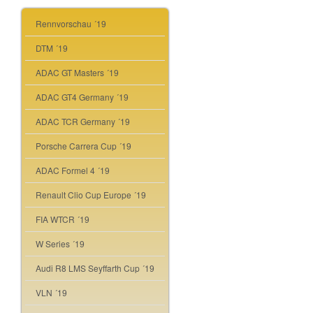
Rennvorschau ´19
DTM ´19
ADAC GT Masters ´19
ADAC GT4 Germany ´19
ADAC TCR Germany ´19
Porsche Carrera Cup ´19
ADAC Formel 4 ´19
Renault Clio Cup Europe ´19
FIA WTCR ´19
W Series ´19
Audi R8 LMS Seyffarth Cup ´19
VLN ´19