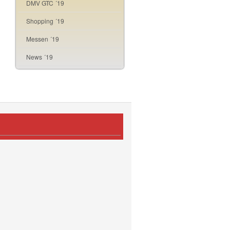
DMV GTC ´19
Shopping ´19
Messen ´19
News ´19