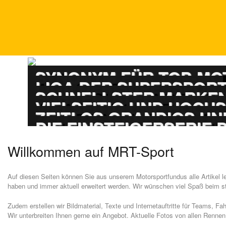
DTM
SYNONYM FÜR TOP-M
ADAC GT MASTERS
LIGA DER SUPERSPOR
PORSCHE CARRERA
SCHNELLSTER MARKEN
ADAC GT4 GERMAN
VIELSEITIG UND HOCH
TOURENWAGEN LE
ZEITLOS GRANDIOS UN
TOURENWAGEN JUN
DIE EINSTEIGERSERIE
Willkommen auf MRT-Sport
Auf diesen Seiten können Sie aus unserem Motorsportfundus alle Artikel l
haben und immer aktuell erweitert werden. Wir wünschen viel Spaß beim s
Zudem erstellen wir Bildmaterial, Texte und Internetauftritte für Teams, Fa
Wir unterbreiten Ihnen gerne ein Angebot. Aktuelle Fotos von allen Rennen 