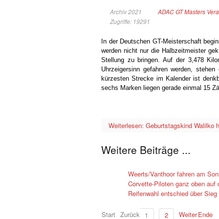
Archiv 2021
ADAC GT Masters Vera
Zugriffe: 19291
In der Deutschen GT-Meisterschaft begi
werden nicht nur die Halbzeitmeister gek
Stellung zu bringen. Auf der 3,478 Kil
Uhrzeigersinn gefahren werden, stehen
kürzesten Strecke im Kalender ist denk
sechs Marken liegen gerade einmal 15 Zä
Weiterlesen: Geburtstagskind Walilko 
Weitere Beiträge ...
Weerts/Vanthoor fahren am Son
Corvette-Piloten ganz oben auf
Reifenwahl entschied über Sieg 
Start
Zurück
Weiter
Ende
1
2