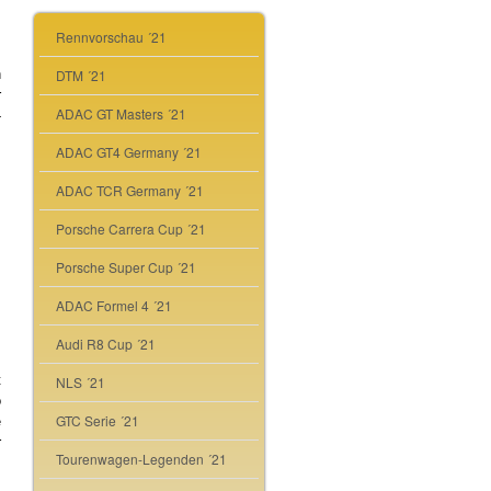
Rennvorschau ´21
n
DTM ´21
r
ADAC GT Masters ´21
-
ADAC GT4 Germany ´21
ADAC TCR Germany ´21
Porsche Carrera Cup ´21
Porsche Super Cup ´21
ADAC Formel 4 ´21
Audi R8 Cup ´21
t
NLS ´21
o
GTC Serie ´21
e
r
Tourenwagen-Legenden ´21
.