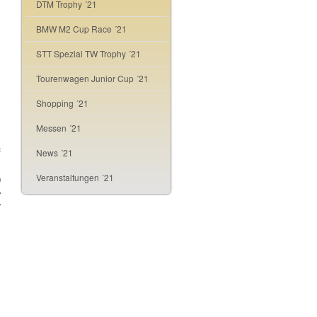
DTM Trophy ´21
BMW M2 Cup Race ´21
STT Spezial TW Trophy ´21
Tourenwagen Junior Cup ´21
Shopping ´21
Messen ´21
News ´21
f
s
Veranstaltungen ´21
)
e
r