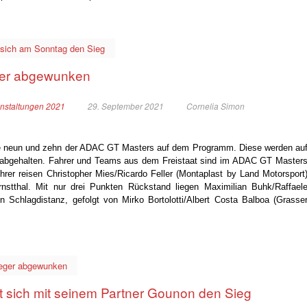
n sich am Sonntag den Sieg
eger abgewunken
nstaltungen 2021
29. September 2021
Cornelia Simon
fe neun und zehn der ADAC GT Masters auf dem Programm. Diese werden au
 abgehalten. Fahrer und Teams aus dem Freistaat sind im ADAC GT Master
nführer reisen Christopher Mies/Ricardo Feller (Montaplast by Land Motorsport
nstthal. Mit nur drei Punkten Rückstand liegen Maximilian Buhk/Raffael
n Schlagdistanz, gefolgt von Mirko Bortolotti/Albert Costa Balboa (Grasse
Sieger abgewunken
lt sich mit seinem Partner Gounon den Sieg