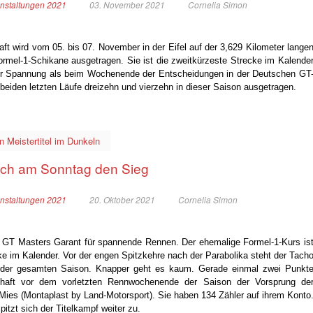
nstaltungen 2021
03. November 2021
Cornelia Simon
t wird vom 05. bis 07. November in der Eifel auf der 3,629 Kilometer lange
ormel-1-Schikane ausgetragen. Sie ist die zweitkürzeste Strecke im Kalende
hr Spannung als beim Wochenende der Entscheidungen in der Deutschen GT
 beiden letzten Läufe dreizehn und vierzehn in dieser Saison ausgetragen.
n Meistertitel im Dunkeln
ich am Sonntag den Sieg
nstaltungen 2021
20. Oktober 2021
Cornelia Simon
GT Masters Garant für spannende Rennen. Der ehemalige Formel-1-Kurs is
cke im Kalender. Vor der engen Spitzkehre nach der Parabolika steht der Tach
der gesamten Saison. Knapper geht es kaum. Gerade einmal zwei Punkt
chaft vor dem vorletzten Rennwochenende der Saison der Vorsprung de
r Mies (Montaplast by Land-Motorsport). Sie haben 134 Zähler auf ihrem Konto
itzt sich der Titelkampf weiter zu.