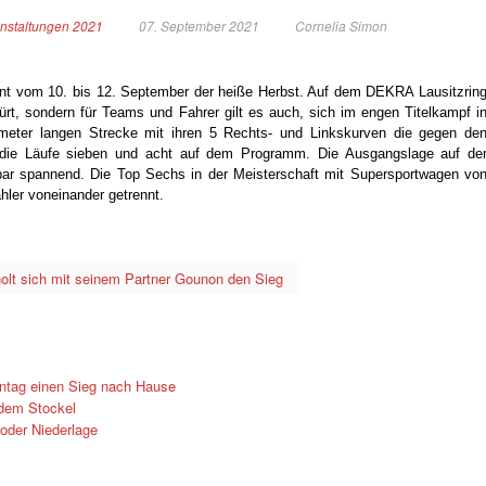
nstaltungen 2021
07. September 2021
Cornelia Simon
nnt vom 10. bis 12. September der heiße Herbst. Auf dem DEKRA Lausitzrin
ürt, sondern für Teams und Fahrer gilt es auch, sich im engen Titelkampf i
ometer langen Strecke mit ihren 5 Rechts- und Linkskurven die gegen de
 die Läufe sieben und acht auf dem Programm. Die Ausgangslage auf de
bar spannend. Die Top Sechs in der Meisterschaft mit Supersportwagen vo
hler voneinander getrennt.
holt sich mit seinem Partner Gounon den Sieg
ntag einen Sieg nach Hause
 dem Stockel
oder Niederlage