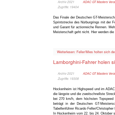
Archiv 2021
ADAC GT Masters Vera
Zugriffe: 19404
Das Finale der Deutschen GT-Meisterschaf
Sprintstrecke des Nürburgrings mit der F
und Garant für actionreiche Rennen. Me
Meisterschaft geht nicht. Hier werden die
Weiterlesen: Feller/Mies holten sich de
Lamborghini-Fahrer holen s
Archiv 2021
ADAC GT Masters Vera
Zugriffe: 19308
Hockenheim ist Highspeed und im ADAC 
die längste und die zweitschnellste Stre
bei 270 km/h, dem höchsten Topspeed 
beträgt in der Deutschen GT-Meisters
Tabellenführer Ricardo Feller/Christophe
In Hockenheim vom 22. bis 24. Oktober sp