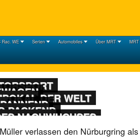
 Rac. WE
Serien
Automobiles
Über MRT
MRT 
OTORSPORT
TWAGEN
 CUP
POKAL DER WELT
Y
SPANNEND
GENDEN
D PACKEND
IOR-CUP
 DES NACHWUCHSES
Müller verlassen den Nürburgring als