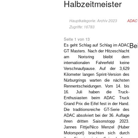
Halbzeitmeister
Hauptkategorie: Archiv 2023
ADAC 
Zugriffe: 16783
Seite 1 von 13
Be
Es geht Schlag auf Schlag im ADAC
GT Masters. Nach der Hitzeschlacht
am Norisring bleibt dem
internationalen Fahrerfeld keine
Verschnaufpause. Auf der 3,629
Kilometer langen Sprint-Version des
Nürburgrings warten die nächsten
Rennentscheidungen. Vom 14. bis
16. Juli haben die Truck-
Enthusiasten beim ADAC Truck
Grand Prix die Eifel fest in der Hand.
Die traditionsreiche GT-Serie des
ADAC absolviert bei der 36. Auflage
ihren dritten Saisonstopp 2023.
Jannes Fittje/Nico Menzel (Huber
Motorsport) brachten sich durch