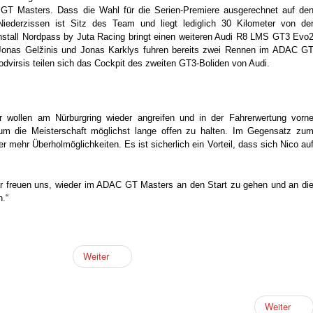
GT Masters. Dass die Wahl für die Serien-Premiere ausgerechnet auf de
n Niederzissen ist Sitz des Team und liegt lediglich 30 Kilometer von de
nnstall Nordpass by Juta Racing bringt einen weiteren Audi R8 LMS GT3 Evo
 Jonas Gelžinis und Jonas Karklys fuhren bereits zwei Rennen im ADAC G
dvirsis teilen sich das Cockpit des zweiten GT3-Boliden von Audi.
 wollen am Nürburgring wieder angreifen und in der Fahrerwertung vorn
 um die Meisterschaft möglichst lange offen zu halten. Im Gegensatz zu
 mehr Überholmöglichkeiten. Es ist sicherlich ein Vorteil, dass sich Nico au
r freuen uns, wieder im ADAC GT Masters an den Start zu gehen und an di
.“
Weiter
Weiter