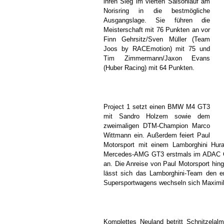
ihren Sieg im vierten Saisonlauf am
Norisring in die bestmögliche
Ausgangslage. Sie führen die
Meisterschaft mit 76 Punkten an vor
Finn Gehrsitz/Sven Müller (Team
Joos by RACEmotion) mit 75 und
Tim Zimmermann/Jaxon Evans
(Huber Racing) mit 64 Punkten.
Project 1 setzt einen BMW M4 GT3
mit Sandro Holzem sowie dem
zweimaligen DTM-Champion Marco
Wittmann ein. Außerdem feiert Paul
Motorsport mit einem Lamborghini Hur
Mercedes-AMG GT3 erstmals im ADAC GT
an. Die Anreise von Paul Motorsport hi
lässt sich das Lamborghini-Team den er
Supersportwagens wechseln sich Maximi
Komplettes Neuland betritt Schnitzelal