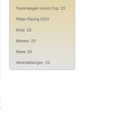
Tourenwagen Junior Cup ´23
Pfister Racing 2023
Shop ´23
Messen ´23
News ´23
Veranstaltungen ´23
m
2
h
n
m