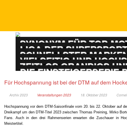
DTM
SYNONYM FÜR TOP-M
ADAC GT MASTERS
LIGA DER SUPERSPOR
PORSCHE CARRERA
SCHNELLSTER MARKEN
ADAC GT4 GERMAN
VIELSEITIG UND HOCH
TOURENWAGEN LE
ZEITLOS GRANDIOS UN
TOURENWAGEN JUN
DIE EINSTEIGERSERIE
Für Hochspannung ist bei der DTM auf dem Hocke
Archiv 2023
Veranstaltungen 2023
18. Oktober 2023
Cornel
Hochspannung vor dem DTM-Saisonfinale vom 20. bis 22. Oktober auf d
Dreikampf um den DTM-Titel 2023 zwischen Thomas Preining, Mirko Bortolot
Fans. Auch in den drei Rahmenserien erwarten die Zuschauer in Ho
Meistertitel.