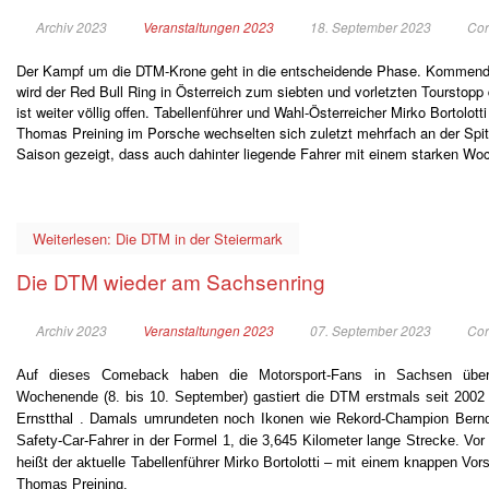
Archiv 2023
Veranstaltungen 2023
18. September 2023
Cor
Der Kampf um die DTM-Krone geht in die entscheidende Phase. Kommend
wird der Red Bull Ring in Österreich zum siebten und vorletzten Tourstopp
ist weiter völlig offen. Tabellenführer und Wahl-Österreicher Mirko Bortolo
Thomas Preining im Porsche wechselten sich zuletzt mehrfach an der Spitz
Saison gezeigt, dass auch dahinter liegende Fahrer mit einem starken Wo
Weiterlesen: Die DTM in der Steiermark
Die DTM wieder am Sachsenring
Archiv 2023
Veranstaltungen 2023
07. September 2023
Cor
Auf dieses Comeback haben die Motorsport-Fans in Sachsen übe
Wochenende (8. bis 10. September) gastiert die DTM erstmals seit 2002
Ernstthal . Damals umrundeten noch Ikonen wie Rekord-Champion Bernd
Safety-Car-Fahrer in der Formel 1, die 3,645 Kilometer lange Strecke. Vo
heißt der aktuelle Tabellenführer Mirko Bortolotti – mit einem knappen Vo
Thomas Preining.