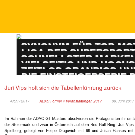
DTM
SYNONYM FÜR TOP-M
ADAC GT MASTERS
LIGA DER SUPERSPOR
PORSCHE CARRERA
SCHNELLSTER MARKEN
ADAC GT4 GERMAN
VIELSEITIG UND HOCH
TOURENWAGEN LE
ZEITLOS GRANDIOS UN
TOURENWAGEN JUN
DIE EINSTEIGERSERIE
Juri Vips holt sich die Tabellenführung zurück
Archiv 2017
ADAC Formel 4 Veranstaltungen 2017
09. Juni 2017
Im Rahmen der ADAC GT Masters absolvieren die Protagonisten ihr dritt
der Steiermark und zwar in Österreich auf dem Red Bull Ring. Juri Vips 
Spielberg, gefolgt von Felipe Drugovich mit 69 und Julian Hanses mit