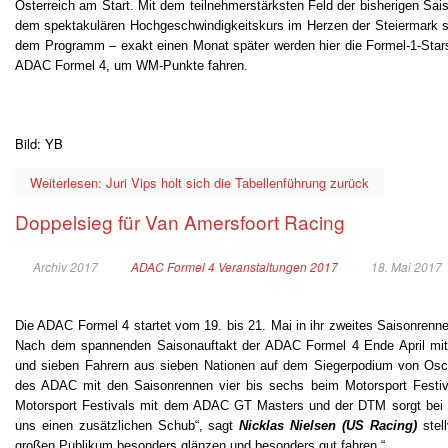
Österreich am Start. Mit dem teilnehmerstärksten Feld der bisherigen Saiso
dem spektakulären Hochgeschwindigkeitskurs im Herzen der Steiermark s
dem Programm – exakt einen Monat später werden hier die Formel-1-Star
ADAC Formel 4, um WM-Punkte fahren.
Bild: YB
Weiterlesen: Juri Vips holt sich die Tabellenführung zurück
Doppelsieg für Van Amersfoort Racing
Archiv 2017
ADAC Formel 4 Veranstaltungen 2017
18. Mai 2017
Die ADAC Formel 4 startet vom 19. bis 21. Mai in ihr zweites Saisonren
Nach dem spannenden Saisonauftakt der ADAC Formel 4 Ende April mit 
und sieben Fahrern aus sieben Nationen auf dem Siegerpodium von Osch
des ADAC mit den Saisonrennen vier bis sechs beim Motorsport Festiva
Motorsport Festivals mit dem ADAC GT Masters und der DTM sorgt bei al
uns einen zusätzlichen Schub“, sagt
Nicklas Nielsen (US Racing)
stell
großen Publikum besonders glänzen und besonders gut fahren.“