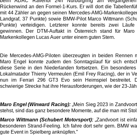
beim ADAC Ravenol 24h Nürburgring am vergangenen
Rückenwind an den Formel-1-Kurs. Er will dort die Tabellenfüh
mit 44 Zähler an gegen seinen Mercedes-AMG-Markenkollege
Landgraf, 37 Punkte) sowie BMW-Pilot Marco Wittmann (Schu
Punkte) verteidigen. Letzterer konnte bereits zwei Läufe
gewinnen. Der DTM-Auftakt in Österreich stand für Maro
Markenkollegen Lucas Auer unter einem guten Stern.
Die Mercedes-AMG-Piloten überzeugten in beiden Rennen m
Maro Engel konnte zudem den Sonntagslauf für sich ents
diese Serie in den Niederlanden fortsetzen. Ein besonderes H
Lokalmatador Thierry Vermeulen (Emil Frey Racing), der in Ve
nun im Ferrari 296 GT3 Evo sein Heimspiel bestreitet. 
schwierige Strecke hat ihre Herausforderungen, wie der 23-Jäh
Maro Engel (Winward Racing):
„Mein Sieg 2023 in Zandvoort
stehst, sind das ganz besondere Momente, auf die man mit Stol
Marco Wittmann (Schubert Motorsport):
„Zandvoort ist einf
besonderen Strand-Feeling. Ich fahre dort sehr gern. BMW war
gute Event in Spielberg anknüpfen.”