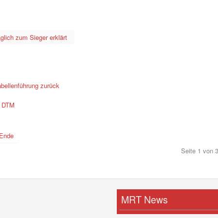
glich zum Sieger erklärt
abellenführung zurück
r DTM
Ende
Seite 1 von 
MRT News