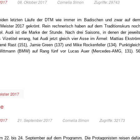
2017
08. Oktober 2017
Cornelia Simon
Zugriffe: 29743
beiden letzten Läufe der DTM wie immer im Badischen und zwar auf de
r Meister 2017 gekrönt. Rein rechnerisch haben auf dem Traditionskurs noc
. Audi ist die Marke der Stunde. Nach drei Saisons, in denen der jeweil
s Vizetitel errang, hat Audi jetzt gleich vier Asse im Ärmel: Mattias Ekströ
René Rast (151), Jamie Green (137) und Mike Rockenfeller (134). Punktgleic
 Wittmann (BMW) auf Rang fünf vor Lucas Auer (Mercedes-AMG, 131). 5
ister 2017
ge
2017
21. September 2017
Cornelia Simon
Zugriffe: 32173
 22. bis 24. September auf dem Programm. Die Protagonisten reisen dafü