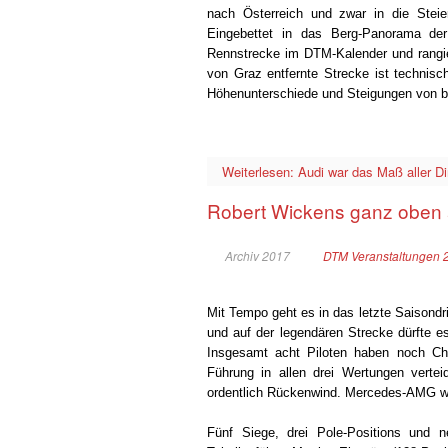
nach Österreich und zwar in die Steie
Eingebettet in das Berg-Panorama de
Rennstrecke im DTM-Kalender und rangier
von Graz entfernte Strecke ist technisc
Höhenunterschiede und Steigungen von bi
Weiterlesen: Audi war das Maß aller D
Robert Wickens ganz oben 
Archiv 2017
DTM Veranstaltungen 
Mit Tempo geht es in das letzte Saisondr
und auf der legendären Strecke dürfte e
Insgesamt acht Piloten haben noch Cha
Führung in allen drei Wertungen vert
ordentlich Rückenwind. Mercedes-AMG wil
Fünf Siege, drei Pole-Positions und 