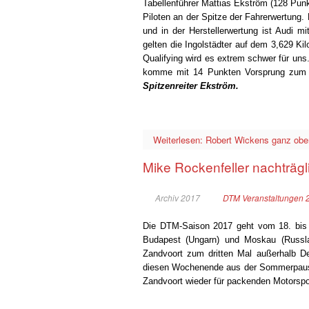
Tabellenführer Mattias Ekström (128 Punkt
Piloten an der Spitze der Fahrerwertung
und in der Herstellerwertung ist Audi 
gelten die Ingolstädter auf dem 3,629 Kil
Qualifying wird es extrem schwer für uns
komme mit 14 Punkten Vorsprung zum Nür
Spitzenreiter Ekström.
Weiterlesen: Robert Wickens ganz obe
Mike Rockenfeller nachträgl
Archiv 2017
DTM Veranstaltungen 
Die DTM-Saison 2017 geht vom 18. bis 
Budapest (Ungarn) und Moskau (Russla
Zandvoort zum dritten Mal außerhalb De
diesen Wochenende aus der Sommerpause
Zandvoort wieder für packenden Motorspo