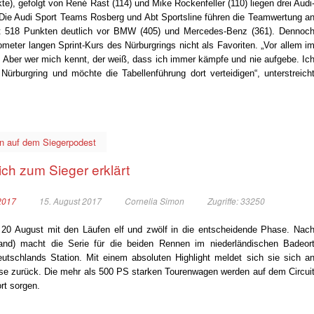
e), gefolgt von René Rast (114) und Mike Rockenfeller (110) liegen drei Audi
. Die Audi Sport Teams Rosberg und Abt Sportsline führen die Teamwertung a
mit 518 Punkten deutlich vor BMW (405) und Mercedes-Benz (361). Dennoc
ometer langen Sprint-Kurs des Nürburgrings nicht als Favoriten. „Vor allem i
. Aber wer mich kennt, der weiß, dass ich immer kämpfe und nie aufgebe. Ic
burgring und möchte die Tabellenführung dort verteidigen“, unterstreich
n auf dem Siegerpodest
ich zum Sieger erklärt
2017
15. August 2017
Cornelia Simon
Zugriffe: 33250
20 August mit den Läufen elf und zwölf in die entscheidende Phase. Nac
nd) macht die Serie für die beiden Rennen im niederländischen Badeor
utschlands Station.
Mit einem absoluten Highlight meldet sich sie sich a
 zurück. Die mehr als 500 PS starken Tourenwagen werden auf dem Circui
rt sorgen.