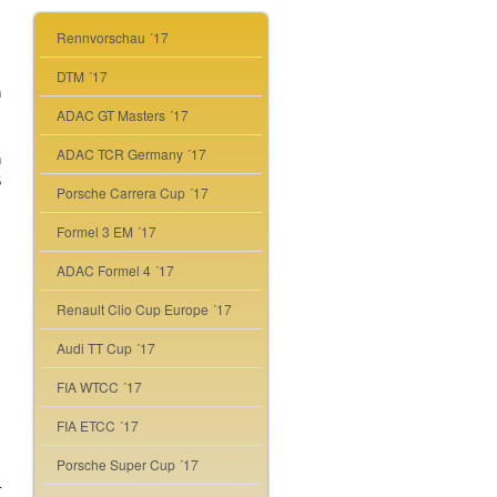
Rennvorschau ´17
m
DTM ´17
h
ADAC GT Masters ´17
s
m
ADAC TCR Germany ´17
h
6
Porsche Carrera Cup ´17
Formel 3 EM ´17
ADAC Formel 4 ´17
Renault Clio Cup Europe ´17
Audi TT Cup ´17
FIA WTCC ´17
FIA ETCC ´17
Porsche Super Cup ´17
r