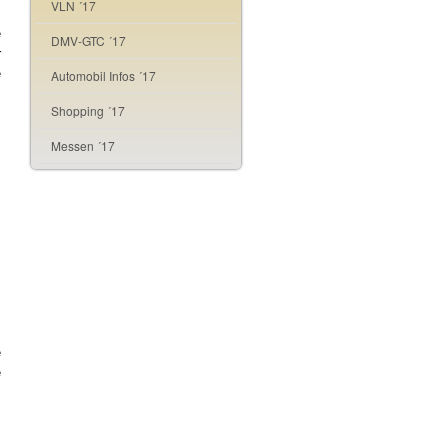
VLN ´17
.
e
DMV-GTC ´17
r
e
Automobil Infos ´17
Shopping ´17
Messen ´17
,
.
e
e
m