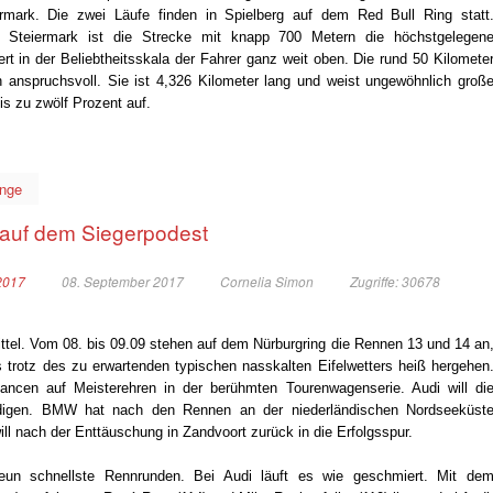
rmark. Die zwei Läufe finden in Spielberg auf dem Red Bull Ring statt
r Steiermark ist die Strecke mit knapp 700 Metern die höchstgelegen
t in der Beliebtheitsskala der Fahrer ganz weit oben. Die rund 50 Kilomete
h anspruchsvoll. Sie ist 4,326 Kilometer lang und weist ungewöhnlich groß
s zu zwölf Prozent auf.
inge
auf dem Siegerpodest
2017
08. September 2017
Cornelia Simon
Zugriffe: 30678
ittel. Vom 08. bis 09.09 stehen auf dem Nürburgring die Rennen 13 und 14 an
s trotz des zu erwartenden typischen nasskalten Eifelwetters heiß hergehen
ncen auf Meisterehren in der berühmten Tourenwagenserie. Audi will di
eidigen. BMW hat nach den Rennen an der niederländischen Nordseeküst
l nach der Enttäuschung in Zandvoort zurück in die Erfolgsspur.
neun schnellste Rennrunden. Bei Audi läuft es wie geschmiert. Mit de