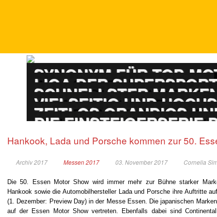
DTM
SYNONYM FÜR TOP-M
ADAC GT MASTERS
LIGA DER SUPERSPOR
PORSCHE CARRERA
SCHNELLSTER MARKEN
ADAC GT4 GERMAN
VIELSEITIG UND HOCH
TOURENWAGEN LE
ZEITLOS GRANDIOS UN
TOURENWAGEN JUN
DIE EINSTEIGERSERIE
Hankook, Lada und Porsche kommen zur 50. Ess
Archiv 2017
Messen 2017
03. November 2017
Cornelia Si
Die 50. Essen Motor Show wird immer mehr zur Bühne starker Marken:
Hankook sowie die Automobilhersteller Lada und Porsche ihre Auftritte 
(1. Dezember: Preview Day) in der Messe Essen. Die japanischen Marken
auf der Essen Motor Show vertreten. Ebenfalls dabei sind Continenta