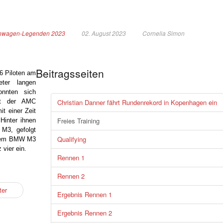
nwagen-Legenden 2023
02. August 2023
Cornelia Simon
Beitragsseiten
16 Piloten am
ter langen
onnten sich
mit der AMC
Christian Danner fährt Rundenrekord in Kopenhagen ein
t einer Zeit
Freies Training
Hinter ihnen
M3, gefolgt
Qualifying
einem BMW M3
vier ein.
Rennen 1
Rennen 2
ter
Ergebnis Rennen 1
Ergebnis Rennen 2