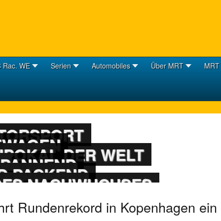
 Rac. WE
Serien
Automobiles
Über MRT
MRT 
OTORSPORT
TWAGEN
 CUP
POKAL DER WELT
Y
SPANNEND
GENDEN
D PACKEND
IOR-CUP
 DES NACHWUCHSES
ährt Rundenrekord in Kopenhagen ein