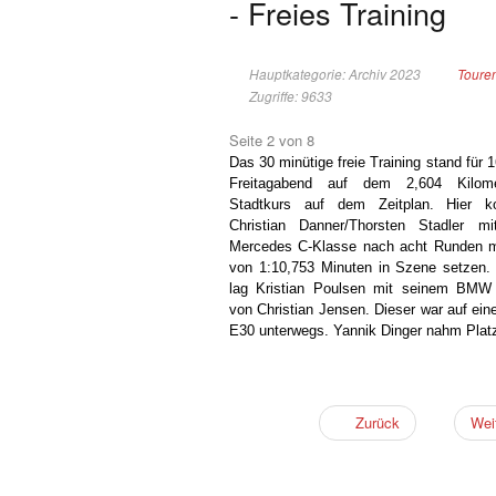
- Freies Training
Hauptkategorie: Archiv 2023
Toure
Zugriffe: 9633
Seite 2 von 8
Das 30 minütige freie Training stand für 
Freitagabend auf dem 2,604 Kilome
Stadtkurs auf dem Zeitplan. Hier k
Christian Danner/Thorsten Stadler 
Mercedes C-Klasse nach acht Runden mi
von 1:10,753 Minuten in Szene setzen. 
lag Kristian Poulsen mit seinem BMW 
von Christian Jensen. Dieser war auf 
E30 unterwegs. Yannik Dinger nahm Platz 
Zurück
Wei