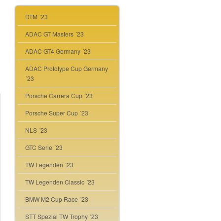
DTM ´23
ADAC GT Masters ´23
ADAC GT4 Germany ´23
ADAC Prototype Cup Germany
´23
Porsche Carrera Cup ´23
Porsche Super Cup ´23
NLS ´23
GTC Serie ´23
TW Legenden ´23
TW Legenden Classic ´23
BMW M2 Cup Race ´23
STT Spezial TW Trophy ´23