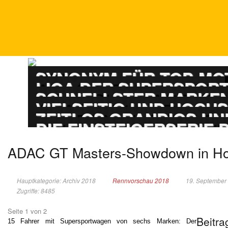
DTM
SYNONYM FÜR TOP-M
ADAC GT MASTERS
LIGA DER SUPERSPOR
PORSCHE CARRERA
SCHNELLSTER MARKEN
ADAC GT4 GERMAN
VIELSEITIG UND HOCH
TOURENWAGEN LE
ZEITLOS GRANDIOS UN
TOURENWAGEN JUN
DIE EINSTEIGERSERIE
ADAC GT Masters-Showdown in H
Hauptkategorie: Archiv 2018
Rennvorschau 2018
19. September
Zugriffe: 8485
Seite 1 von 2
Beitra
15 Fahrer mit Supersportwagen von sechs Marken: Der