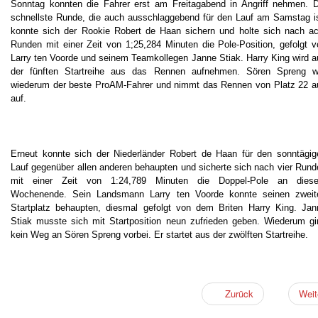
Sonntag konnten die Fahrer erst am Freitagabend in Angriff nehmen. D
schnellste Runde, die auch ausschlaggebend für den Lauf am Samstag is
konnte sich der Rookie Robert de Haan sichern und holte sich nach ac
Runden mit einer Zeit von 1;25,284 Minuten die Pole-Position, gefolgt v
Larry ten Voorde und seinem Teamkollegen Janne Stiak. Harry King wird a
der fünften Startreihe aus das Rennen aufnehmen. Sören Spreng w
wiederum der beste ProAM-Fahrer und nimmt das Rennen von Platz 22 a
auf.
Erneut konnte sich der Niederländer Robert de Haan für den sonntägig
Lauf gegenüber allen anderen behaupten und sicherte sich nach vier Rund
mit einer Zeit von 1:24,789 Minuten die Doppel-Pole an dies
Wochenende. Sein Landsmann Larry ten Voorde konnte seinen zweit
Startplatz behaupten, diesmal gefolgt von dem Briten Harry King. Jan
Stiak musste sich mit Startposition neun zufrieden geben. Wiederum gi
kein Weg an Sören Spreng vorbei. Er startet aus der zwölften Startreihe.
Zurück
Wei