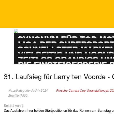
DTM
SYNONYM FÜR TOP-M
ADAC GT MASTERS
LIGA DER SUPERSPOR
PORSCHE CARRERA
SCHNELLSTER MARKEN
ADAC GT4 GERMAN
VIELSEITIG UND HOCH
TOURENWAGEN LE
ZEITLOS GRANDIOS UN
TOURENWAGEN JUN
DIE EINSTEIGERSERIE
31. Laufsieg für Larry ten Voorde - 
Hauptkategorie: Archiv 2024
Porsche Carrera Cup Veranstaltungen 2
Zugriffe: 7802
Seite 3 von 8
Das Ausfahren ihrer beiden Startpositionen für das Rennen am Samstag u