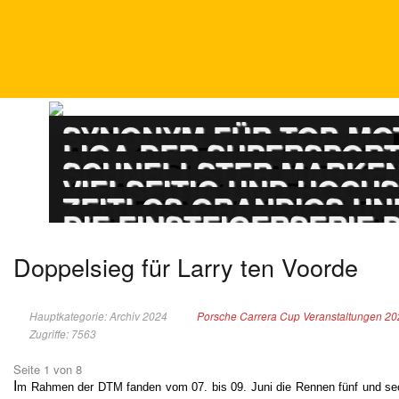
DTM
SYNONYM FÜR TOP-M
ADAC GT MASTERS
LIGA DER SUPERSPOR
PORSCHE CARRERA
SCHNELLSTER MARKEN
ADAC GT4 GERMAN
VIELSEITIG UND HOCH
TOURENWAGEN LE
ZEITLOS GRANDIOS UN
TOURENWAGEN JUN
DIE EINSTEIGERSERIE
Doppelsieg für Larry ten Voorde
Hauptkategorie: Archiv 2024
Porsche Carrera Cup Veranstaltungen 2
Zugriffe: 7563
Seite 1 von 8
I
m Rahmen der DTM fanden vom 07. bis 09. Juni die Rennen fünf und se