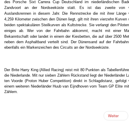
des Porsche Sixt Carrera Cup Deutschland im niederländischen Bade
Zandvoort an der Nordseeküste statt. Es ist das zweite von v
Auslandsrennen in diesem Jahr. Die Rennstrecke die mit ihrer Länge 
4,259 Kilometer zwischen den Dünen liegt, gilt mit ihren vierzehn Kurven
beiden spektakulären Steilkurven als Kultstrecke. Sie verlangt den Pilote
einiges ab.
Wer von der Fahrbahn abkommt, macht mit einer Ma
Bekanntschaft oder landet in einem der Kiesbetten, die auf über 2500 Me
neben dem Asphaltband verteilt sind. Der Dünensand auf der Fahrbahn 
ebenfalls ein Markenzeichen des Circuits an der Nordseeküste.
Der Brite Harry King (Allied Racing) reist mit 80 Punkten als Tabellenführe
die Niederlande. Mit nur sieben Zählern Rückstand liegt der Niederländer L
ten Voorde (Proton Huber Competition) direkt in Schlagdistanz, gefolgt
einem weiteren Niederländer Huub van Eijndhoven vom Team GP Elite mi
Zählern.
Weiter