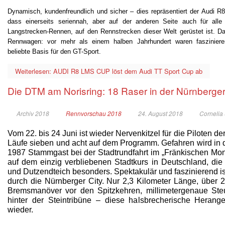
Dynamisch, kundenfreundlich und sicher – dies repräsentiert der Audi 
dass einerseits seriennah, aber auf der anderen Seite auch für alle
Langstrecken-Rennen, auf den Rennstrecken dieser Welt gerüstet ist. Da
Rennwagen: vor mehr als einem halben Jahrhundert waren faszinieren
beliebte Basis für den GT-Sport.
Weiterlesen: AUDI R8 LMS CUP löst dem Audi TT Sport Cup ab
Die DTM am Norisring: 18 Raser in der Nürnberger
Archiv 2018
Rennvorschau 2018
24. August 2018
Cornelia
Vom 22. bis 24 Juni ist wieder Nervenkitzel für die Piloten 
Läufe sieben und acht auf dem Programm. Gefahren wird in d
1987 Stammgast bei der Stadtrundfahrt im „Fränkischen Mona
auf dem einzig verbliebenen Stadtkurs in Deutschland, d
und Dutzendteich besonders. Spektakulär und faszinierend is
durch die Nürnberger City. Nur 2,3 Kilometer Länge, über 
Bremsmanöver vor den Spitzkehren, millimetergenaue Ste
hinter der Steintribüne – diese halsbrecherische Herang
wieder.