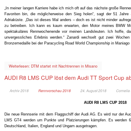
„In meiner langen Karriere habe ich mich oft auf das nächste große Rennen
Favoriten bin, die möglicherweise den Sieg holen“, sagt der 51 Jahre 
Adriaküste. „Das ist dieses Mal anders – doch es ist nicht minder aufre
zu betreiben. Ich kann es kaum erwarten, den Motor meines BMW M4
spektakuläres Rennwochenende vor meinen Landsleuten. Ich hoffe, das
unvergessliches Erlebnis werden.“ Zanardi wechselt gut zwei Wochen
Bronzemedaille bei der Paracycling Road World Championship in Maniago (
Weiterlesen: DTM startet mit Nachtrennen in Misano
AUDI R8 LMS CUP löst dem Audi TT Sport Cup a
Archiv 2018
Rennvorschau 2018
24. August 2018
Cornelia
AUDI R8 LMS CUP 2018
Die neue Rennserie mit dem Flaggschiff der Audi AG. Es wird nur der A
LMS GT4 werden um Punkte und Platzierungen kämpfen. Es werden 
Deutschland, Italien, England und Ungarn ausgetragen.