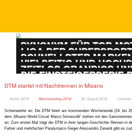
DTM
SYNONYM FÜR TOP-M
ADAC GT MASTERS
LIGA DER SUPERSPOR
PORSCHE CARRERA
SCHNELLSTER MARKEN
ADAC GT4 GERMAN
VIELSEITIG UND HOCH
TOURENWAGEN LE
ZEITLOS GRANDIOS UN
TOURENWAGEN JUN
DIE EINSTEIGERSERIE
DTM startet mit Nachtrennen in Misano
Archiv 2018
Rennvorschau 2018
26. August 2018
Cornelia
Scheinwerfer an: Die DTM feiert am kommenden Wochenende (24. bis 26. 
dem ‚Misano World Circuit Marco Simoncelli‘ stehen mit den Saisonrenne
an. Zum ersten Mal trägt die DTM in ihrer langen Geschichte Rennen in 
Fahrer und mehrfachen Paralympics-Sieger Alessandro Zanardi gibt es zu