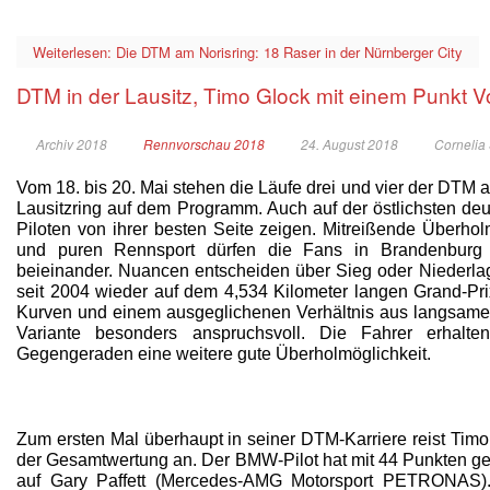
Weiterlesen: Die DTM am Norisring: 18 Raser in der Nürnberger City
DTM in der Lausitz, Timo Glock mit einem Punkt V
Archiv 2018
Rennvorschau 2018
24. August 2018
Cornelia
Vom 18. bis 20. Mai stehen die Läufe drei und vier der DTM 
Lausitzring auf dem Programm. Auch auf der östlichsten de
Piloten von ihrer besten Seite zeigen. Mitreißende Überho
und puren Rennsport dürfen die Fans in Brandenburg e
beieinander. Nuancen entscheiden über Sieg oder Niederlag
seit 2004 wieder auf dem 4,534 Kilometer langen Grand-Pri
Kurven und einem ausgeglichenen Verhältnis aus langsame
Variante besonders anspruchsvoll. Die Fahrer erhal
Gegengeraden eine weitere gute Überholmöglichkeit.
Zum ersten Mal überhaupt in seiner DTM-Karriere reist Ti
der Gesamtwertung an. Der BMW-Pilot hat mit 44 Punkten ge
auf Gary Paffett (Mercedes-AMG Motorsport PETRONAS).