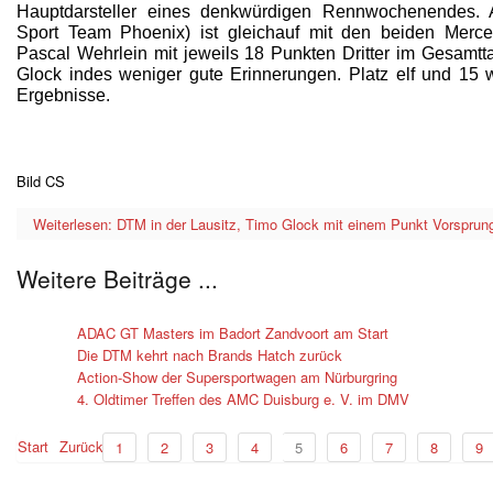
Hauptdarsteller eines denkwürdigen Rennwochenendes. A
Sport Team Phoenix) ist gleichauf mit den beiden Mer
Pascal Wehrlein mit jeweils 18 Punkten Dritter im Gesamtt
Glock indes weniger gute Erinnerungen. Platz elf und 15
Ergebnisse.
Bild CS
Weiterlesen: DTM in der Lausitz, Timo Glock mit einem Punkt Vorsprung
Weitere Beiträge ...
ADAC GT Masters im Badort Zandvoort am Start
Die DTM kehrt nach Brands Hatch zurück
Action-Show der Supersportwagen am Nürburgring
4. Oldtimer Treffen des AMC Duisburg e. V. im DMV
Start
Zurück
1
2
3
4
5
6
7
8
9