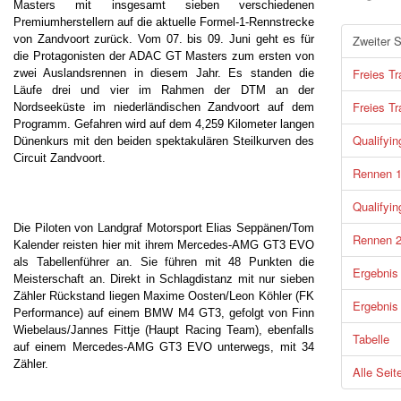
Masters mit insgesamt sieben verschiedenen
Premiumherstellern auf die aktuelle Formel-1-Rennstrecke
von Zandvoort zurück. Vom 07. bis 09. Juni geht es für
Zweiter 
die Protagonisten der ADAC GT Masters zum ersten von
Freies Tr
zwei Auslandsrennen in diesem Jahr. Es standen die
Läufe drei und vier im Rahmen der DTM an der
Freies Tr
Nordseeküste im niederländischen Zandvoort auf dem
Programm. Gefahren wird auf dem 4,259 Kilometer langen
Qualifyin
Dünenkurs mit den beiden spektakulären Steilkurven des
Circuit Zandvoort.
Rennen 
Qualifyin
Die Piloten von Landgraf Motorsport Elias Seppänen/Tom
Rennen 
Kalender reisten hier mit ihrem Mercedes-AMG GT3 EVO
als Tabellenführer an. Sie führen mit 48 Punkten die
Ergebnis
Meisterschaft an. Direkt in Schlagdistanz mit nur sieben
Zähler Rückstand liegen Maxime Oosten/Leon Köhler (FK
Ergebnis
Performance) auf einem BMW M4 GT3, gefolgt von Finn
Wiebelaus/Jannes Fittje (Haupt Racing Team), ebenfalls
Tabelle
auf einem Mercedes-AMG GT3 EVO unterwegs, mit 34
Zähler.
Alle Seit