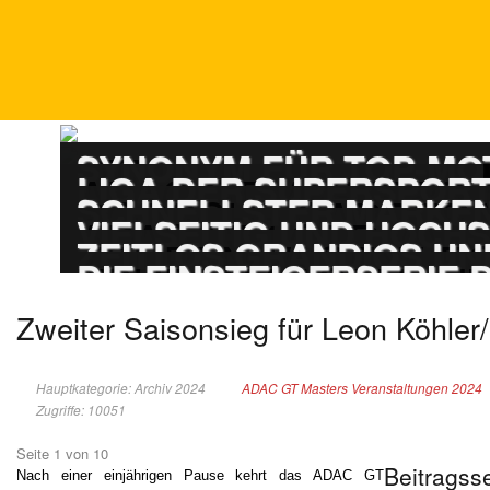
DTM
SYNONYM FÜR TOP-M
ADAC GT MASTERS
LIGA DER SUPERSPOR
PORSCHE CARRERA
SCHNELLSTER MARKEN
ADAC GT4 GERMAN
VIELSEITIG UND HOCH
TOURENWAGEN LE
ZEITLOS GRANDIOS UN
TOURENWAGEN JUN
DIE EINSTEIGERSERIE
Zweiter Saisonsieg für Leon Köhle
Hauptkategorie: Archiv 2024
ADAC GT Masters Veranstaltungen 2024
Zugriffe: 10051
Seite 1 von 10
Beitragss
Nach einer einjährigen Pause kehrt das ADAC GT