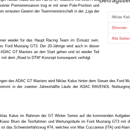
einer Premierensaison trug er mit einer Pole-Position und
um erneuten Gewinn der Teammeisterschaft in der „Liga der
Niklas Ka
Stimmen
Alle Seiten
ener wieder für das Haupt Racing Team im Einsatz sein.
des Ford Mustang GT3. Der 20-Jährige wird auch in dieser
 ADAC GT Masters an den Start gehen und ist wieder Teil
it dem „Road to DTM“-Konzept konsequent verfolgt.
tungen des ADAC GT Masters wird Niklas Kalus hinter dem Steuer des Ford M
 nimmt in der zweiten Jahreshälfte Läufe der ADAC RAVENOL Nürburgring
 Niklas Kalus im Rahmen der GT Winter Series auf die kommenden Aufgaben 
Kiano Blum die Testfahrten und Wertungsläufe im Ford Mustang GT3 mit 
 ist das Schwesterfahrzeug #74, welches von Max Cuccarese (ITA) und Alain Va