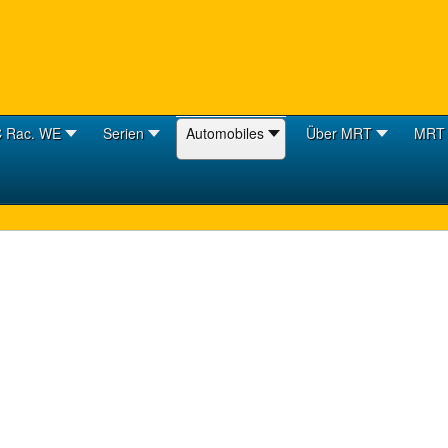
 Rac. WE
Serien
Automobiles
Über MRT
MRT 