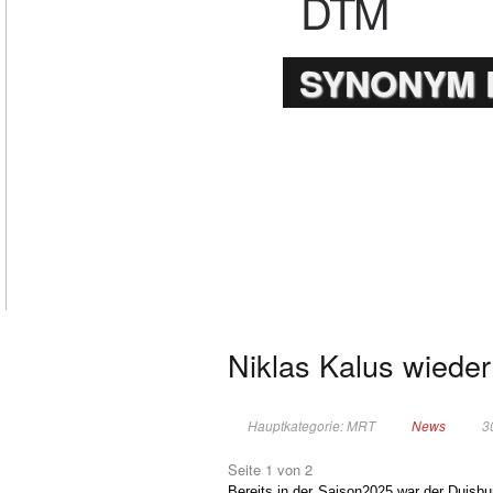
DTM
SYNONYM 
Niklas Kalus wiede
E-Mail
Drucken
Hauptkategorie: MRT
News
3
Seite 1 von 2
Bereits in der Saison2025 war der Duisb