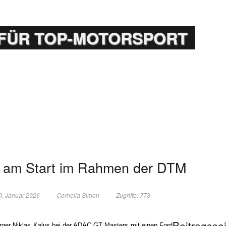
FÜR TOP-MOTORSPORT
r am Start im Rahmen der DTM
0. Januar 2026
Cornelia Simon
Zugriffe: 773
Beitragsse
urger Niklas Kalus bei der ADAC GT Masters mit einen Ford