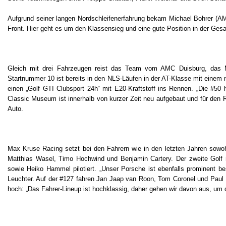
Aufgrund seiner langen Nordschleifenerfahrung bekam Michael Bohrer (AM
Front. Hier geht es um den Klassensieg und eine gute Position in der Ge
Gleich mit drei Fahrzeugen reist das Team vom AMC Duisburg, das Ma
Startnummer 10 ist bereits in den NLS-Läufen in der AT-Klasse mit eine
einen „Golf GTI Clubsport 24h“ mit E20-Kraftstoff ins Rennen. „Die #5
Classic Museum ist innerhalb von kurzer Zeit neu aufgebaut und für den 
Auto.
Max Kruse Racing setzt bei den Fahrern wie in den letzten Jahren sowohl
Matthias Wasel, Timo Hochwind und Benjamin Cartery. Der zweite Golf 
sowie Heiko Hammel pilotiert. „Unser Porsche ist ebenfalls prominent be
Leuchter. Auf der #127 fahren Jan Jaap van Roon, Tom Coronel und Paul M
hoch: „Das Fahrer-Lineup ist hochklassig, daher gehen wir davon aus, um 