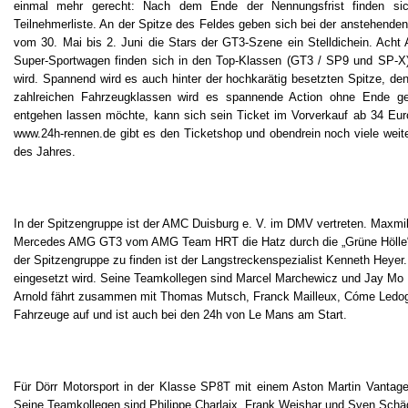
einmal mehr gerecht: Nach dem Ende der Nennungsfrist finden sic
Teilnehmerliste. An der Spitze des Feldes geben sich bei der anstehende
vom 30. Mai bis 2. Juni die Stars der GT3-Szene ein Stelldichein. Acht 
Super-Sportwagen finden sich in den Top-Klassen (GT3 / SP9 und SP-X
wird. Spannend wird es auch hinter der hochkarätig besetzten Spitze, 
zahlreichen Fahrzeugklassen wird es spannende Action ohne Ende ge
entgehen lassen möchte, kann sich sein Ticket im Vorverkauf ab 34 Euro
www.24h-rennen.de gibt es den Ticketshop und obendrein noch viele wei
des Jahres.
In der Spitzengruppe ist der AMC Duisburg e. V. im DMV vertreten. Maxmi
Mercedes AMG GT3 vom AMG Team HRT die Hatz durch die „Grüne Hölle“ a
der Spitzengruppe zu finden ist der Langstreckenspezialist Kenneth Heye
eingesetzt wird. Seine Teamkollegen sind Marcel Marchewicz und Jay Mo Hä
Arnold fährt zusammen mit Thomas Mutsch, Franck Mailleux, Cóme Ledoga
Fahrzeuge auf und ist auch bei den 24h von Le Mans am Start.
Für Dörr Motorsport in der Klasse SP8T mit einem Aston Martin Vanta
Seine Teamkollegen sind Philippe Charlaix, Frank Weishar und Sven Schäd