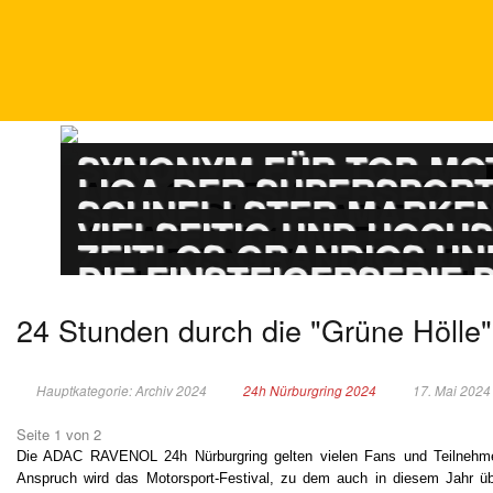
DTM
SYNONYM FÜR TOP-M
ADAC GT MASTERS
LIGA DER SUPERSPOR
PORSCHE CARRERA
SCHNELLSTER MARKEN
ADAC GT4 GERMAN
VIELSEITIG UND HOCH
TOURENWAGEN LE
ZEITLOS GRANDIOS UN
TOURENWAGEN JUN
DIE EINSTEIGERSERIE
24 Stunden durch die "Grüne Hölle"
Hauptkategorie: Archiv 2024
24h Nürburgring 2024
17. Mai 2024
Seite 1 von 2
Die ADAC RAVENOL 24h Nürburgring gelten vielen Fans und Teilnehm
Anspruch wird das Motorsport-Festival, zu dem auch in diesem Jahr ü